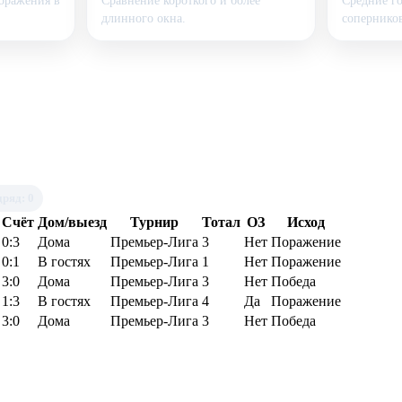
поражения в
Сравнение короткого и более
Средние г
длинного окна.
соперников
дряд: 0
Счёт
Дом/выезд
Турнир
Тотал
ОЗ
Исход
0:3
Дома
Премьер-Лига
3
Нет
Поражение
0:1
В гостях
Премьер-Лига
1
Нет
Поражение
3:0
Дома
Премьер-Лига
3
Нет
Победа
1:3
В гостях
Премьер-Лига
4
Да
Поражение
3:0
Дома
Премьер-Лига
3
Нет
Победа