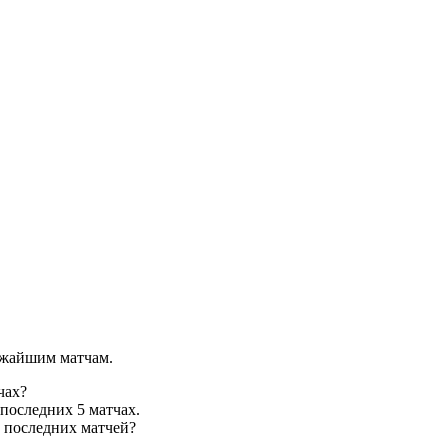
ижайшим матчам.
чах?
 последних 5 матчах.
е последних матчей?