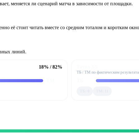
зывает, меняется ли сценарий матча в зависимости от площадки.
нно её стоит читать вместе со средним тоталом и коротким окн
овных линий.
18% / 82%
Тотал 3.5
ТБ / ТМ по фактическим результат
ТМ
ТБ
ТБ: 0
ТМ: 11