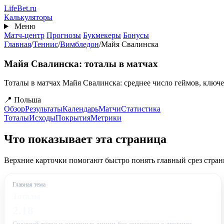
Перейти
Life
Bet
.ru
к
Калькуляторы
основному
Меню
содержанию
Матч-центр
Прогнозы
Букмекеры
Бонусы
Главная
/
Теннис
/
Вимбледон
/
Майя Свалинска
Майя Свалинска: тоталы в матчах
Тоталы в матчах Майя Свалинска: среднее число геймов, ключе
📍 Польша
Обзор
Результаты
Календарь
Матчи
Статистика
Тоталы
Исходы
Покрытия
Метрики
Что показывает эта страница
Верхние карточки помогают быстро понять главный срез стран
Главная тема
Тоталы
2.18