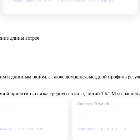
По какой выборке стоит читать тоталы на этой странице.
ение длины встреч.
ким и длинным окном, а также домашне-выездной профиль резул
ой ориентир - связка среднего тотала, линий ТБ/ТМ и сравнени
Последние 5 матчей
пропускает
Средний тотал за 5
45
2.20
команды и соперников.
Короткое окно по тоталам.