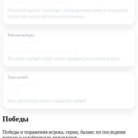
Победы / поражения
Основной акцент страницы - распределение побед и поражений
игрока без искусственного блока ничьих.
Рабочая выборка
Окно профиля
Завершённых матчей: 11
По какой выборке стоит читать профиль результатов игрока.
Темп матчей
Средний тотал
2.18
Фон для чтения серий и характера матчей.
Победы
Победы и поражения игрока, серии, баланс по последним
матчам и устойчивость результатов.