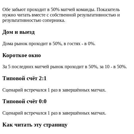
Обе забьют проходит в 50% матчей команды. Показатель
нужно читать вместе с собственной результативностью и
результативностью соперника.
Дом и выезд
Дома рынок проходит в 50%, в гостях - в 0%.
Короткое окно
За 5 последних матчей рынок проходит в 50%, за 10 - в 50%.
Типовой счёт 2:1
Сценарий встречался 1 раз в завершённых матчах.
Типовой счёт 0:0
Сценарий встречался 1 раз в завершённых матчах.
Как читать эту страницу