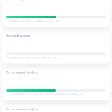
Обе забьют дома
50%
Частота рынка в домашних матчах.
Выездной профиль
Обе забьют в гостях
0%
Частота рынка в выездных матчах.
Результативный профиль
Команда забивает
50%
Доля матчей с результативным действием команды.
Результативный профиль