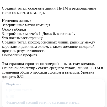
Средний тотал, основные линии ТБ/ТМ и распределение
голов по матчам команды.
Источник данных
Завершённые матчи команды
Окно выборки
Завершённых матчей: 1. Дома: 0, в гостях: 1.
Что показывает страница
Средний тотал, проход основных линий, разницу между
коротким и длинным окном, а также домашне-выездной
профиль результативности.
Обновление профиля
-
Эта страница строится по завершённым матчам команды.
Основной ориентир - связка среднего тотала, линий ТБ/ТМ и
сравнения общего профиля с домом и выездом. Уровень
доверия: 0.32
Общий темп
Средний тотал
6.00
Фактический средний тотал по сыгранным матчам.