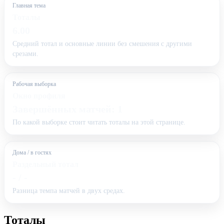
Главная тема
Тоталы
6.00
Средний тотал и основные линии без смешения с другими
срезами.
Рабочая выборка
Окно профиля
Завершённых матчей: 1
По какой выборке стоит читать тоталы на этой странице.
Дома / в гостях
Раздельный тотал
- / -
Разница темпа матчей в двух средах.
Тоталы