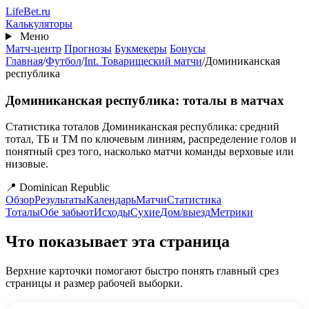
Перейти
Life
Bet
.ru
к
Калькуляторы
основному
Меню
содержанию
Матч-центр
Прогнозы
Букмекеры
Бонусы
Главная
/
Футбол
/
Int. Товарищеский матчи
/
Доминиканская
республика
Доминиканская республика: тоталы в матчах
Статистика тоталов Доминиканская республика: средний
тотал, ТБ и ТМ по ключевым линиям, распределение голов и
понятный срез того, насколько матчи команды верховые или
низовые.
📍 Dominican Republic
Обзор
Результаты
Календарь
Матчи
Статистика
Тоталы
Обе забьют
Исходы
Сухие
Дом/выезд
Метрики
Что показывает эта страница
Верхние карточки помогают быстро понять главный срез
страницы и размер рабочей выборки.