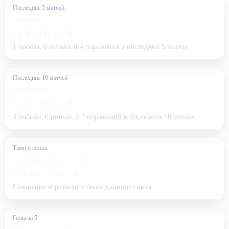
Последние 5 матчей
Форма 5
П, П, П, П, В
1 победа, 0 ничьих и 4 поражения в последних 5 матчах
Последние 10 матчей
Форма 10
П, П, П, П, В
3 победы, 0 ничьих и 7 поражений в последних 10 матчах
Темп отрезка
Средний тотал 5 / 10
196.80 / 185.70
Сравнение короткого и более длинного окна.
Голы за 5