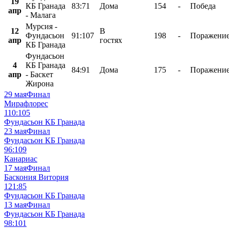
19
КБ Гранада
83:71
Дома
154
-
Победа
апр
- Малага
Мурсия -
12
В
Фундасьон
91:107
198
-
Поражени
апр
гостях
КБ Гранада
Фундасьон
4
КБ Гранада
84:91
Дома
175
-
Поражени
апр
- Баскет
Жирона
29 мая
Финал
Мирафлорес
110:105
Фундасьон КБ Гранада
23 мая
Финал
Фундасьон КБ Гранада
96:109
Канариас
17 мая
Финал
Баскония Витория
121:85
Фундасьон КБ Гранада
13 мая
Финал
Фундасьон КБ Гранада
98:101