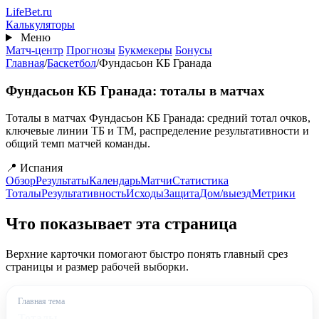
Перейти
Life
Bet
.ru
к
Калькуляторы
основному
Меню
содержанию
Матч-центр
Прогнозы
Букмекеры
Бонусы
Главная
/
Баскетбол
/
Фундасьон КБ Гранада
Фундасьон КБ Гранада: тоталы в матчах
Тоталы в матчах Фундасьон КБ Гранада: средний тотал очков,
ключевые линии ТБ и ТМ, распределение результативности и
общий темп матчей команды.
📍 Испания
Обзор
Результаты
Календарь
Матчи
Статистика
Тоталы
Результативность
Исходы
Защита
Дом/выезд
Метрики
Что показывает эта страница
Верхние карточки помогают быстро понять главный срез
страницы и размер рабочей выборки.
Главная тема
Тоталы