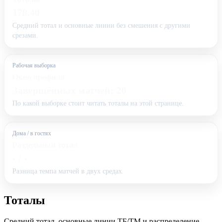
178.40
Средний тотал и основные линии без смешения с другими
срезами.
Рабочая выборка
Окно профиля
Завершённых матчей: 20
По какой выборке стоит читать тоталы на этой странице.
Дома / в гостях
Раздельный тотал
- / -
Разница темпа матчей в двух средах.
Тоталы
Средний тотал, основные линии ТБ/ТМ и распределение