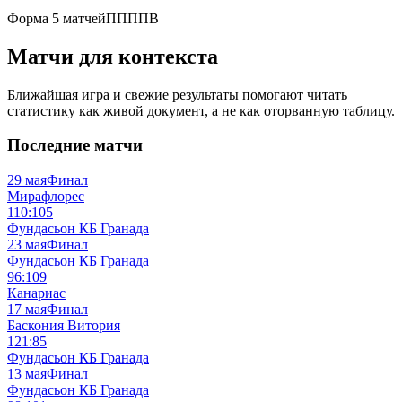
Форма 5 матчей
ППППВ
Матчи для контекста
Ближайшая игра и свежие результаты помогают читать
статистику как живой документ, а не как оторванную таблицу.
Последние матчи
29 мая
Финал
Мирафлорес
110:105
Фундасьон КБ Гранада
23 мая
Финал
Фундасьон КБ Гранада
96:109
Канариас
17 мая
Финал
Баскония Витория
121:85
Фундасьон КБ Гранада
13 мая
Финал
Фундасьон КБ Гранада