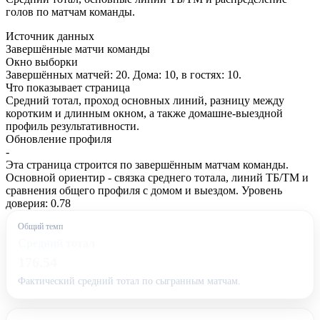
голов по матчам команды.
Источник данных
Завершённые матчи команды
Окно выборки
Завершённых матчей: 20. Дома: 10, в гостях: 10.
Что показывает страница
Средний тотал, проход основных линий, разницу между
коротким и длинным окном, а также домашне-выездной
профиль результативности.
Обновление профиля
-
Эта страница строится по завершённым матчам команды.
Основной ориентир - связка среднего тотала, линий ТБ/ТМ и
сравнения общего профиля с домом и выездом. Уровень
доверия: 0.78
Общий темп
Средний тотал
176.54
Фактический средний тотал по сыгранным матчам.