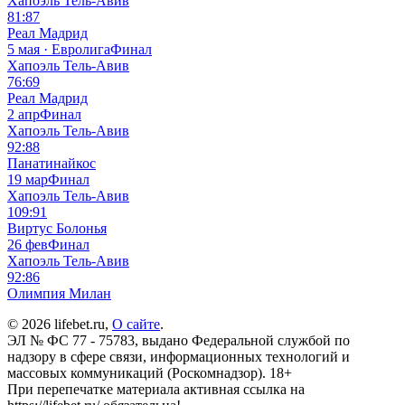
Хапоэль Тель-Авив
81:87
Реал Мадрид
5 мая · Евролига
Финал
Хапоэль Тель-Авив
76:69
Реал Мадрид
2 апр
Финал
Хапоэль Тель-Авив
92:88
Панатинайкос
19 мар
Финал
Хапоэль Тель-Авив
109:91
Виртус Болонья
26 фев
Финал
Хапоэль Тель-Авив
92:86
Олимпия Милан
© 2026 lifebet.ru,
О сайте
.
ЭЛ № ФС 77 - 75783, выдано Федеральной службой по
надзору в сфере связи, информационных технологий и
массовых коммуникаций (Роскомнадзор). 18+
При перепечатке материала активная ссылка на