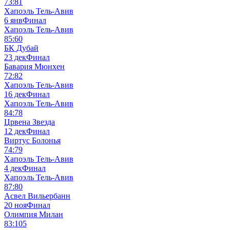
73:81
Хапоэль Тель-Авив
6 янв
Финал
Хапоэль Тель-Авив
85:60
БК Дубай
23 дек
Финал
Бавария Мюнхен
72:82
Хапоэль Тель-Авив
16 дек
Финал
Хапоэль Тель-Авив
84:78
Црвена Звезда
12 дек
Финал
Виртус Болонья
74:79
Хапоэль Тель-Авив
4 дек
Финал
Хапоэль Тель-Авив
87:80
Асвел Вильербанн
20 ноя
Финал
Олимпия Милан
83:105