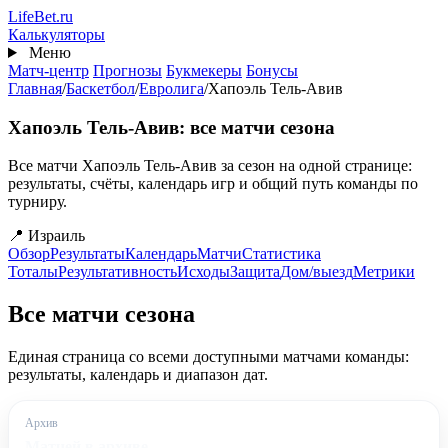
Перейти
Life
Bet
.ru
к
Калькуляторы
основному
Меню
содержанию
Матч-центр
Прогнозы
Букмекеры
Бонусы
Главная
/
Баскетбол
/
Евролига
/
Хапоэль Тель-Авив
Хапоэль Тель-Авив: все матчи сезона
Все матчи Хапоэль Тель-Авив за сезон на одной странице:
результаты, счёты, календарь игр и общий путь команды по
турниру.
📍 Израиль
Обзор
Результаты
Календарь
Матчи
Статистика
Тоталы
Результативность
Исходы
Защита
Дом/выезд
Метрики
Все матчи сезона
Единая страница со всеми доступными матчами команды:
результаты, календарь и диапазон дат.
Архив
Матчей в архиве