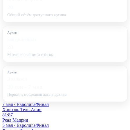
20
Общий объём доступного архива.
Архив
Завершённых
20
Матчи со счётом и итогом.
Архив
Диапазон
30 сен - 7 мая
Первая и последняя дата в архиве.
7 мая · Евролига
Финал
Хапоэль Тель-Авив
81:87
Реал Мадрид
5 мая · Евролига
Финал