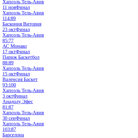
Хапоэль Тель-Авив
11 ноя
Финал
Хапоэль Тель-Авив
114:89
Баскония Витория
23 окт
Финал
Хапоэль Тель-Авив
85:77
АС Монако
17 окт
Финал
Париж Баскетбол
88:89
Хапоэль Тель-Авив
15 окт
Финал
Валенсия Баскет
93:100
Хапоэль Тель-Авив
3 окт
Финал
Анадолу Эфес
81:87
Хапоэль Тель-Авив
30 сен
Финал
Хапоэль Тель-Авив
103:87
Барселона