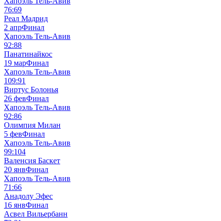
Хапоэль Тель-Авив
76:69
Реал Мадрид
2 апр
Финал
Хапоэль Тель-Авив
92:88
Панатинайкос
19 мар
Финал
Хапоэль Тель-Авив
109:91
Виртус Болонья
26 фев
Финал
Хапоэль Тель-Авив
92:86
Олимпия Милан
5 фев
Финал
Хапоэль Тель-Авив
99:104
Валенсия Баскет
20 янв
Финал
Хапоэль Тель-Авив
71:66
Анадолу Эфес
16 янв
Финал
Асвел Вильербанн