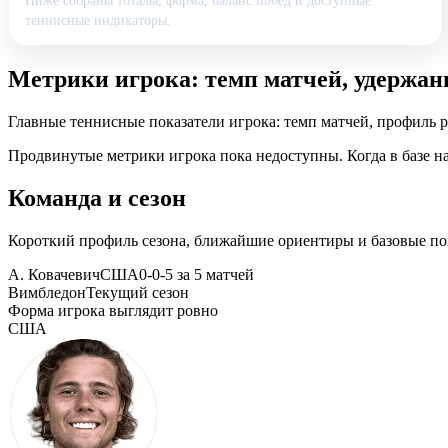
Ниже собраны тоталы, форма, баланс побед и доступные
теннисные индикаторы.
Метрики игрока: темп матчей, удержан
Главные теннисные показатели игрока: темп матчей, профиль 
Продвинутые метрики игрока пока недоступны. Когда в базе на
Команда и сезон
Короткий профиль сезона, ближайшие ориентиры и базовые по
А. Ковачевич
США
0-0-5 за 5 матчей
Вимбледон
Текущий сезон
Форма игрока выглядит ровно
США