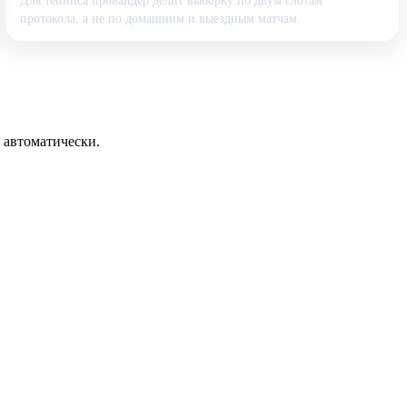
Для тенниса провайдер делит выборку по двум слотам
протокола, а не по домашним и выездным матчам.
 автоматически.