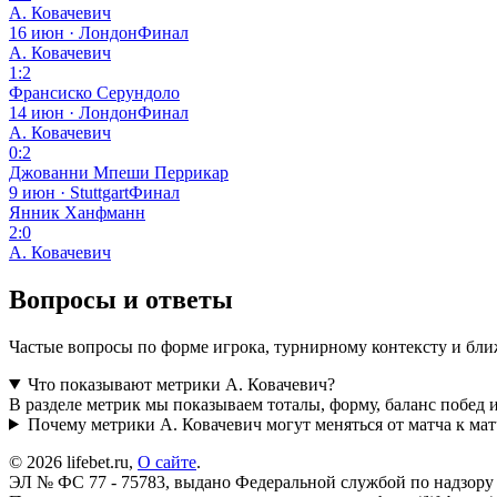
А. Ковачевич
16 июн · Лондон
Финал
А. Ковачевич
1:2
Франсиско Серундоло
14 июн · Лондон
Финал
А. Ковачевич
0:2
Джованни Мпеши Перрикар
9 июн · Stuttgart
Финал
Янник Ханфманн
2:0
А. Ковачевич
Вопросы и ответы
Частые вопросы по форме игрока, турнирному контексту и бл
Что показывают метрики А. Ковачевич?
В разделе метрик мы показываем тоталы, форму, баланс побед и
Почему метрики А. Ковачевич могут меняться от матча к мат
© 2026 lifebet.ru,
О сайте
.
ЭЛ № ФС 77 - 75783, выдано Федеральной службой по надзору