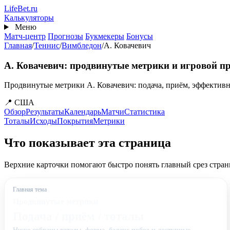
Перейти
Life
Bet
.ru
к
Калькуляторы
основному
Меню
содержанию
Матч-центр
Прогнозы
Букмекеры
Бонусы
Главная
/
Теннис
/
Вимбледон
/
А. Ковачевич
А. Ковачевич: продвинутые метрики и игровой п
Продвинутые метрики А. Ковачевич: подача, приём, эффективн
📍 США
Обзор
Результаты
Календарь
Матчи
Статистика
Тоталы
Исходы
Покрытия
Метрики
Что показывает эта страница
Верхние карточки помогают быстро понять главный срез стран
Главная тема
Продвинутые метрики
Подача / приём / тоталы