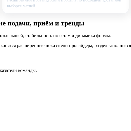
Расширенный провайдерский профиль по последней доступной
выборке матчей.
ие подачи, приём и тренды
розыгрышей, стабильность по сетам и динамика формы.
копятся расширенные показатели провайдера, раздел заполнится
казатели команды.