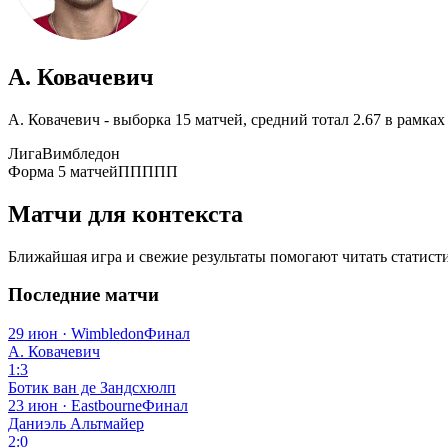
А. Ковачевич
А. Ковачевич - выборка 15 матчей, средний тотал 2.67 в рамка
Лига
Вимбледон
Форма 5 матчей
ППППП
Матчи для контекста
Ближайшая игра и свежие результаты помогают читать статисти
Последние матчи
29 июн · Wimbledon
Финал
А. Ковачевич
1:3
Ботик ван де Зандсхюлп
23 июн · Eastbourne
Финал
Даниэль Альтмайер
2:0