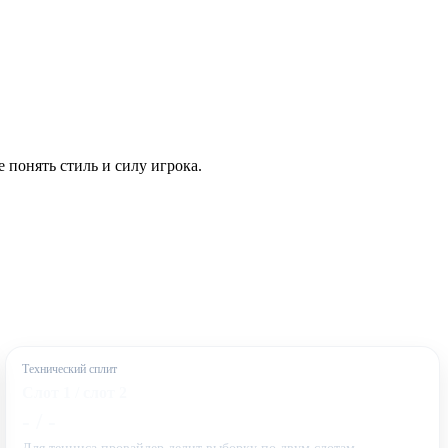
 понять стиль и силу игрока.
Технический сплит
Слот 1 / слот 2
- / -