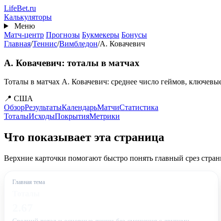
Перейти
Life
Bet
.ru
к
Калькуляторы
основному
Меню
содержанию
Матч-центр
Прогнозы
Букмекеры
Бонусы
Главная
/
Теннис
/
Вимбледон
/
А. Ковачевич
А. Ковачевич: тоталы в матчах
Тоталы в матчах А. Ковачевич: среднее число геймов, ключевы
📍 США
Обзор
Результаты
Календарь
Матчи
Статистика
Тоталы
Исходы
Покрытия
Метрики
Что показывает эта страница
Верхние карточки помогают быстро понять главный срез стран
Главная тема
Тоталы
2.67