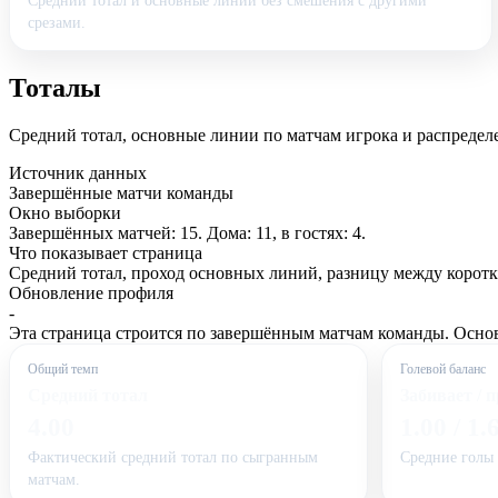
Средний тотал и основные линии без смешения с другими
срезами.
Тоталы
Средний тотал, основные линии по матчам игрока и распредел
Источник данных
Завершённые матчи команды
Окно выборки
Завершённых матчей: 15. Дома: 11, в гостях: 4.
Что показывает страница
Средний тотал, проход основных линий, разницу между корот
Обновление профиля
-
Эта страница строится по завершённым матчам команды. Основн
Общий темп
Голевой баланс
Средний тотал
Забивает / 
4.00
1.00 / 1.
Фактический средний тотал по сыгранным
Средние голы 
матчам.