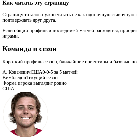
Как читать эту страницу
Страницу тоталов нужно читать не как одиночную ставочную п
подтверждать друг друга.
Если общий профиль и последние 5 матчей расходятся, приори
играми.
Команда и сезон
Короткий профиль сезона, ближайшие ориентиры и базовые по
А. Ковачевич
США
0-0-5 за 5 матчей
Вимбледон
Текущий сезон
Форма игрока выглядит ровно
США