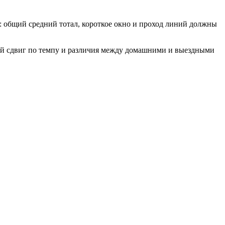
: общий средний тотал, короткое окно и проход линий должны
щий сдвиг по темпу и различия между домашними и выездными