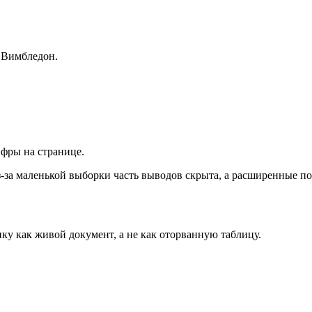
х Вимбледон.
ифры на странице.
-за маленькой выборки часть выводов скрыта, а расширенные по
ку как живой документ, а не как оторванную таблицу.