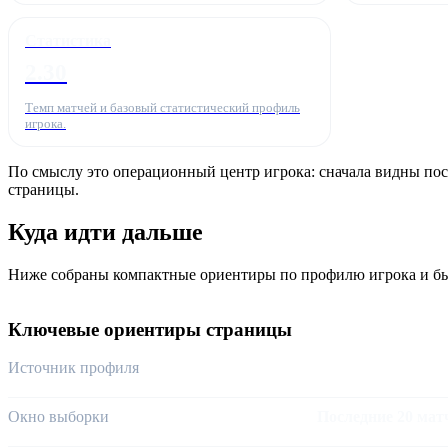
Статистика
2.30
Темп матчей и базовый статистический профиль
игрока.
По смыслу это операционный центр игрока: сначала видны пос
страницы.
Куда идти дальше
Ниже собраны компактные ориентиры по профилю игрока и бы
Ключевые ориентиры страницы
Источник профиля
Окно выборки
Последние 20 мат