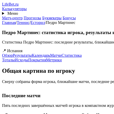
Перейти
Life
Bet
.ru
к
Калькуляторы
основному
Меню
содержанию
Матч-центр
Прогнозы
Букмекеры
Бонусы
Главная
/
Теннис
/
Есторил
/
Педро Мартинес
Педро Мартинес: статистика игрока, результаты 
Статистика Педро Мартинес: последние результаты, ближайшие
📍 Испания
Обзор
Результаты
Календарь
Матчи
Статистика
Тоталы
Исходы
Покрытия
Метрики
Общая картина по игроку
Сверху собраны форма игрока, ближайшие матчи, последние р
Последние матчи
Пять последних завершённых матчей игрока в компактном жур