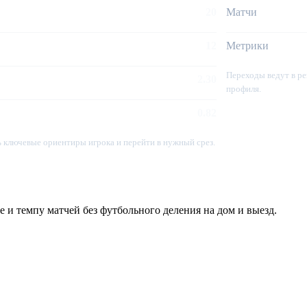
20
Матчи
12
Метрики
Переходы ведут в ре
2.30
профиля.
0.82
ь ключевые ориентиры игрока и перейти в нужный срез.
е и темпу матчей без футбольного деления на дом и выезд.