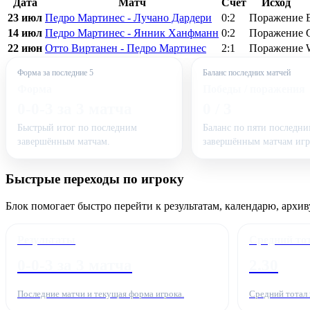
Дата
Матч
Счёт
Исход
23 июл
Педро Мартинес - Лучано Дардери
0:2
Поражение
E
14 июл
Педро Мартинес - Янник Ханфманн
0:2
Поражение
22 июн
Отто Виртанен - Педро Мартинес
2:1
Поражение
Форма за последние 5
Баланс последних матчей
Форма
Победы / поражения
0-0-3 за 3 матча
0 / 3
Быстрый итог по последним
Баланс по пяти последн
завершённым матчам.
завершённым матчам игр
Быстрые переходы по игроку
Блок помогает быстро перейти к результатам, календарю, архив
Результаты
Средний то
0-0-3 за 3 матча
2.30
Последние матчи и текущая форма игрока.
Средний тотал 