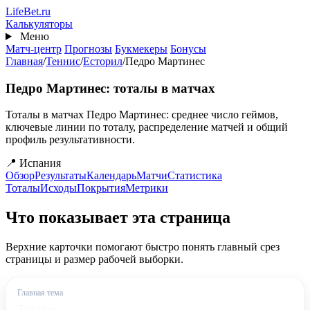
Перейти
Life
Bet
.ru
к
Калькуляторы
основному
Меню
содержанию
Матч-центр
Прогнозы
Букмекеры
Бонусы
Главная
/
Теннис
/
Есторил
/
Педро Мартинес
Педро Мартинес: тоталы в матчах
Тоталы в матчах Педро Мартинес: среднее число геймов,
ключевые линии по тоталу, распределение матчей и общий
профиль результативности.
📍 Испания
Обзор
Результаты
Календарь
Матчи
Статистика
Тоталы
Исходы
Покрытия
Метрики
Что показывает эта страница
Верхние карточки помогают быстро понять главный срез
страницы и размер рабочей выборки.
Главная тема
Тоталы