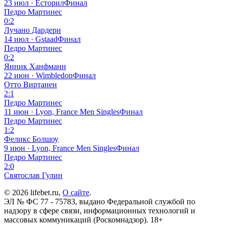
23 июл · Есторил
Финал
Педро Мартинес
0:2
Лучано Дардери
14 июл · Gstaad
Финал
Педро Мартинес
0:2
Янник Ханфманн
22 июн · Wimbledon
Финал
Отто Виртанен
2:1
Педро Мартинес
11 июн · Lyon, France Men Singles
Финал
Педро Мартинес
1:2
Феликс Болшоу
9 июн · Lyon, France Men Singles
Финал
Педро Мартинес
2:0
Святослав Гулин
© 2026 lifebet.ru,
О сайте
.
ЭЛ № ФС 77 - 75783, выдано Федеральной службой по
надзору в сфере связи, информационных технологий и
массовых коммуникаций (Роскомнадзор). 18+