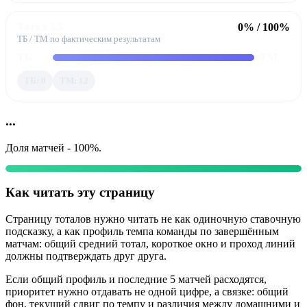
Тотал 3.5
0% / 100%
ТБ / ТМ по фактическим результатам
ТБ
ТМ
ТБ: 0
ТМ: 12
...
Доля матчей - 100%.
Как читать эту страницу
Страницу тоталов нужно читать не как одиночную ставочную
подсказку, а как профиль темпа команды по завершённым
матчам: общий средний тотал, короткое окно и проход линий
должны подтверждать друг друга.
Если общий профиль и последние 5 матчей расходятся,
приоритет нужно отдавать не одной цифре, а связке: общий
фон, текущий сдвиг по темпу и различия между домашними и