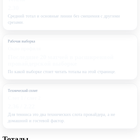
2.30
Средний тотал и основные линии без смешения с другими
срезами.
Рабочая выборка
Окно профиля
Последние 20 матчей в расширенной
провайдерской выборке
По какой выборке стоит читать тоталы на этой странице.
Технический сплит
Слот 1 / слот 2
2.36 / 2.22
Для тенниса это два технических слота провайдера, а не
домашний и гостевой фактор.
Тоталы