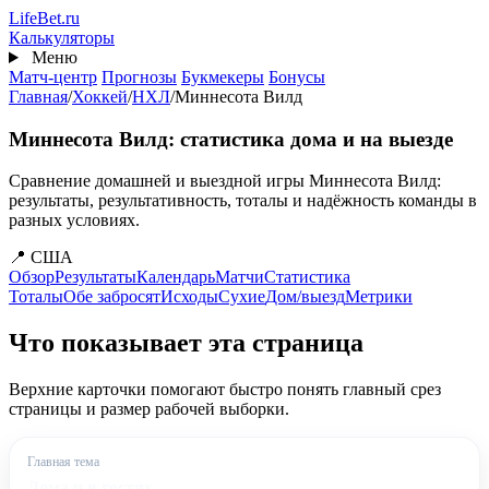
Перейти
Life
Bet
.ru
к
Калькуляторы
основному
Меню
содержанию
Матч-центр
Прогнозы
Букмекеры
Бонусы
Главная
/
Хоккей
/
НХЛ
/
Миннесота Вилд
Миннесота Вилд: статистика дома и на выезде
Сравнение домашней и выездной игры Миннесота Вилд:
результаты, результативность, тоталы и надёжность команды в
разных условиях.
📍 США
Обзор
Результаты
Календарь
Матчи
Статистика
Тоталы
Обе забросят
Исходы
Сухие
Дом/выезд
Метрики
Что показывает эта страница
Верхние карточки помогают быстро понять главный срез
страницы и размер рабочей выборки.
Главная тема
Дома и в гостях