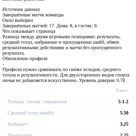
Источник данных
Завершённые матчи команды
Окно выборки
Завершённых матчей: 17. Дома: 8, в гостях: 9.
Что показывает страница
Разницу между двумя игровыми позициями: результаты,
средний тотал, набранные и пропущенные шайб, обмен
результативными действиями и матчи без пропущенного
результата.
Обновление профиля
-
Профили нужно сравнивать по связке исходов, среднего
тотала и результативности. Для двухсторонних видов спорта
ничья не добавляется искусственно. Уровень доверия: 0.78
Домашний профиль
8 матч.
Победы / ничьи / поражения
5-1-2
Средний тотал (шайб)
5.50
Набирает
3.25
Пропускает
2.25