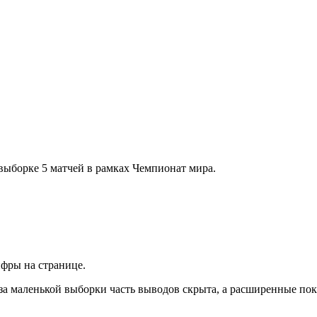
о выборке 5 матчей в рамках Чемпионат мира.
ифры на странице.
за маленькой выборки часть выводов скрыта, а расширенные пок