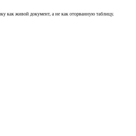
ку как живой документ, а не как оторванную таблицу.