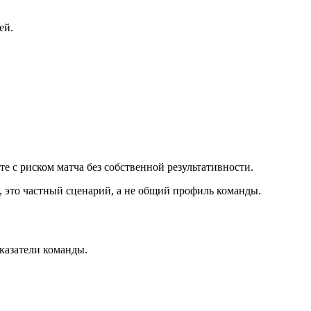
ей.
е с риском матча без собственной результативности.
е, это частный сценарий, а не общий профиль команды.
казатели команды.