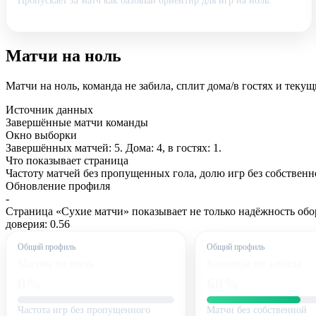
Пропускает за матч как базовый ориентир для игр на ноль.
Матчи на ноль
Матчи на ноль, команда не забила, сплит дома/в гостях и текущ
Источник данных
Завершённые матчи команды
Окно выборки
Завершённых матчей: 5. Дома: 4, в гостях: 1.
Что показывает страница
Частоту матчей без пропущенных гола, долю игр без собстве
Обновление профиля
-
Страница «Сухие матчи» показывает не только надёжность обор
доверия: 0.56
Общий профиль
Общий профиль
Матчи на ноль
Команда не забила
0%
60%
Частота игр без пропущенного
Матчи без собственной