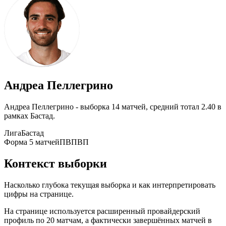
Андреа Пеллегрино
Андреа Пеллегрино - выборка 14 матчей, средний тотал 2.40 в
рамках Бастад.
Лига
Бастад
Форма 5 матчей
ПВПВП
Контекст выборки
Насколько глубока текущая выборка и как интерпретировать
цифры на странице.
На странице используется расширенный провайдерский
профиль по 20 матчам, а фактически завершённых матчей в