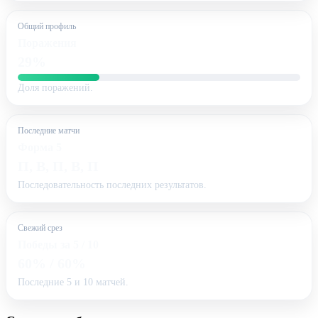
Общий профиль
Поражения
29%
Доля поражений.
Последние матчи
Форма 5
П, В, П, В, П
Последовательность последних результатов.
Свежий срез
Победы за 5 / 10
60% / 60%
Последние 5 и 10 матчей.