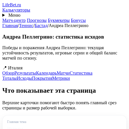
Перейти
Life
Bet
.ru
к
Калькуляторы
основному
Меню
содержанию
Матч-центр
Прогнозы
Букмекеры
Бонусы
Главная
/
Теннис
/
Бастад
/
Андреа Пеллегрино
Андреа Пеллегрино: статистика исходов
Победы и поражения Андреа Пеллегрино: текущая
устойчивость результатов, игровые серии и общий баланс
матчей по сезону.
📍 Италия
Обзор
Результаты
Календарь
Матчи
Статистика
Тоталы
Исходы
Покрытия
Метрики
Что показывает эта страница
Верхние карточки помогают быстро понять главный срез
страницы и размер рабочей выборки.
Главная тема
Исходы