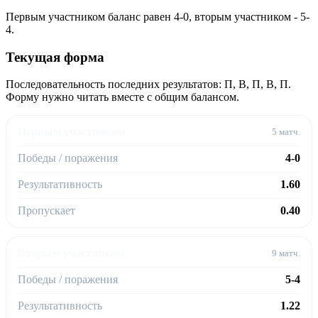
Первым участником баланс равен 4-0, вторым участником - 5-
4.
Текущая форма
Последовательность последних результатов: П, В, П, В, П.
Форму нужно читать вместе с общим балансом.
Первым участником
5 матч.
Победы / поражения
4-0
Результативность
1.60
Пропускает
0.40
Вторым участником
9 матч.
Победы / поражения
5-4
Результативность
1.22