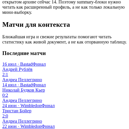
открытом архиве сейчас 14. Поэтому summary-блоки нужно
читать как расширенный профиль, а не как только локальную
мини-выборку.
Матчи для контекста
Ближайшая игра и свежие результаты помогают читать
статистику как живой документ, а не как оторванную таблицу.
Последние матчи
16 июл · Bastad
Финал
Андрей Рублёв
2:1
Андреа Пеллегрино
14 июл · Bastad
Финал
Николай Будков Кьер
0:2
Андреа Пеллегрино
24 июн · Wimbledon
Финал
Тристан Бойер
2:0
Андреа Пеллегрино
22 июн · Wimbledon
Финал