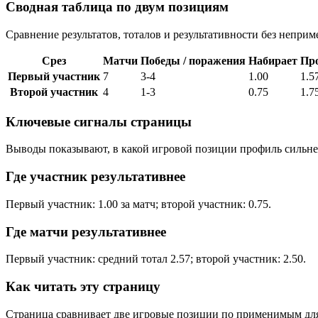
Сводная таблица по двум позициям
Сравнение результатов, тоталов и результативности без непри
Срез
Матчи
Победы / поражения
Набирает
Пр
Первый участник
7
3-4
1.00
1.5
Второй участник
4
1-3
0.75
1.7
Ключевые сигналы страницы
Выводы показывают, в какой игровой позиции профиль сильне
Где участник результативнее
Первый участник: 1.00 за матч; второй участник: 0.75.
Где матчи результативнее
Первый участник: средний тотал 2.57; второй участник: 2.50.
Как читать эту страницу
Страница сравнивает две игровые позиции по применимым для