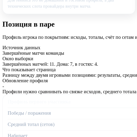
Для тенниса это не домашний и гостевой профиль, а два
технических слота провайдера внутри матча.
Позиция в паре
Профиль игрока по покрытиям: исходы, тоталы, счёт по сетам 
Источник данных
Завершённые матчи команды
Окно выборки
Завершённых матчей: 11. Дома: 7, в гостях: 4.
Что показывает страница
Разницу между двумя игровыми позициями: результаты, средни
Обновление профиля
-
Профили нужно сравнивать по связке исходов, среднего тотала 
Профиль первого участника
Победы / поражения
Средний тотал (сетов)
Набирает