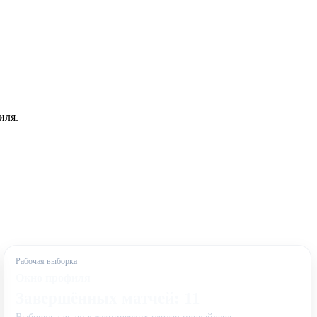
иля.
Рабочая выборка
Окно профиля
Завершённых матчей: 11