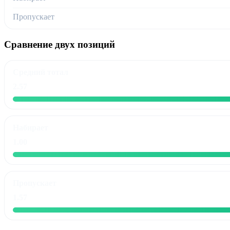
Пропускает
Сравнение двух позиций
Средний тотал
2.57
Набирает
1.00
Пропускает
1.57