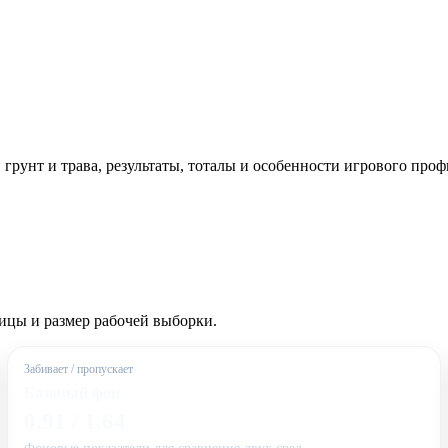
рунт и трава, результаты, тоталы и особенности игрового проф
ицы и размер рабочей выборки.
Забивает / пропускает
Базовый фон
0.91 / 1.64