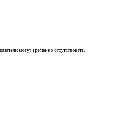
азатели могут временно отсутствовать.