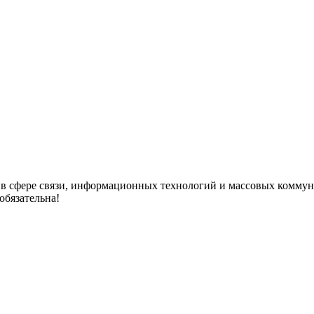
 в сфере связи, информационных технологий и массовых коммун
 обязательна!