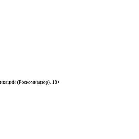
икаций (Роскомнадзор). 18+