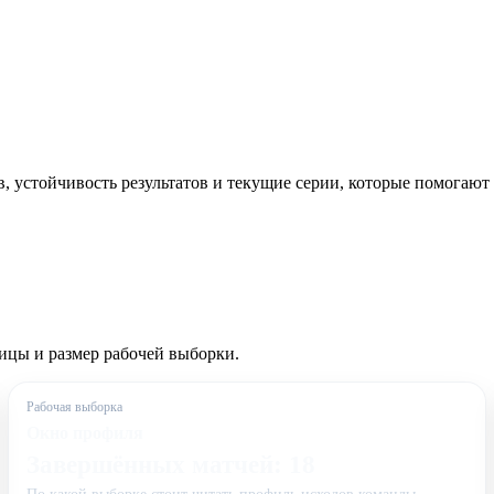
в, устойчивость результатов и текущие серии, которые помогают
ицы и размер рабочей выборки.
Рабочая выборка
Окно профиля
Завершённых матчей: 18