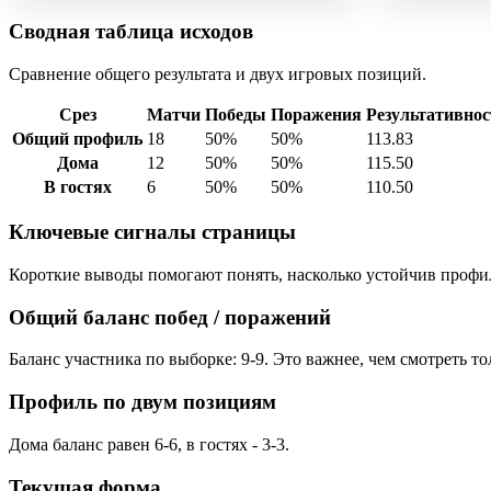
Сводная таблица исходов
Сравнение общего результата и двух игровых позиций.
Срез
Матчи
Победы
Поражения
Результативнос
Общий профиль
18
50%
50%
113.83
Дома
12
50%
50%
115.50
В гостях
6
50%
50%
110.50
Ключевые сигналы страницы
Короткие выводы помогают понять, насколько устойчив профи
Общий баланс побед / поражений
Баланс участника по выборке: 9-9. Это важнее, чем смотреть то
Профиль по двум позициям
Дома баланс равен 6-6, в гостях - 3-3.
Текущая форма