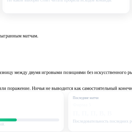
По какой выборке стоит читать профиль исходов команды.
 сыгранным матчам.
разницу между двумя игровыми позициями без искусственного р
или поражение. Ничья не выводится как самостоятельный конечн
Последние матчи
Форма 5
П, П, П, В, В
Последовательность последних р
ий.