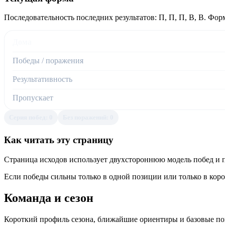
Последовательность последних результатов: П, П, П, В, В. Фо
Дома
Победы / поражения
Результативность
Пропускает
Серия побед: 0
Без поражений: 0
Как читать эту страницу
Страница исходов использует двухстороннюю модель побед и
Если победы сильны только в одной позиции или только в коро
Команда и сезон
Короткий профиль сезона, ближайшие ориентиры и базовые по