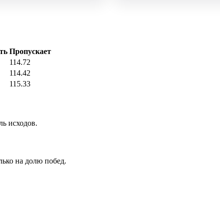
ть
Пропускает
114.72
114.42
115.33
ль исходов.
лько на долю побед.