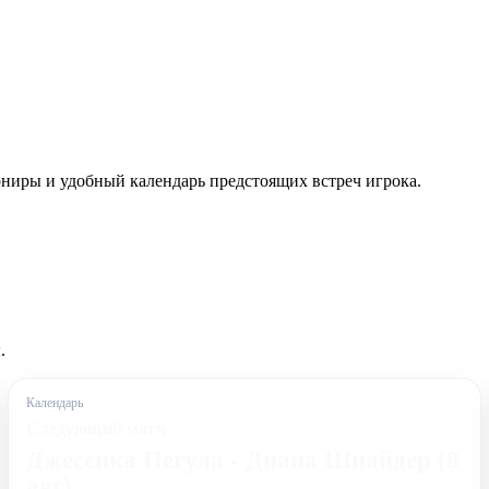
ниры и удобный календарь предстоящих встреч игрока.
.
Календарь
Следующий матч
Джессика Пегула - Диана Шнайдер (8
авг)