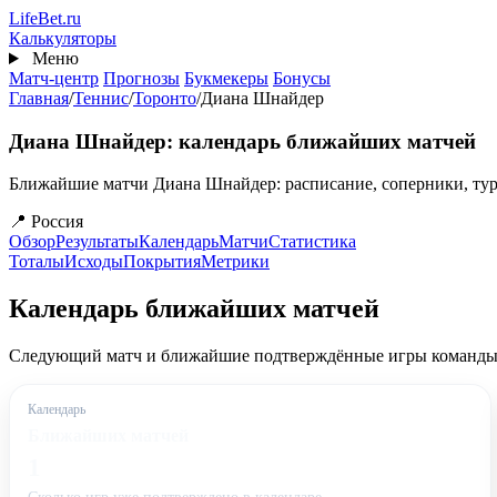
Перейти
Life
Bet
.ru
к
Калькуляторы
основному
Меню
содержанию
Матч-центр
Прогнозы
Букмекеры
Бонусы
Главная
/
Теннис
/
Торонто
/
Диана Шнайдер
Диана Шнайдер: календарь ближайших матчей
Ближайшие матчи Диана Шнайдер: расписание, соперники, тур
📍 Россия
Обзор
Результаты
Календарь
Матчи
Статистика
Тоталы
Исходы
Покрытия
Метрики
Календарь ближайших матчей
Следующий матч и ближайшие подтверждённые игры команды
Календарь
Ближайших матчей
1