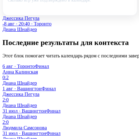
Сколько игр уже подтверждено в календаре.
Джессика Пегула
-
8 авг · 20:40 · Торонто
Диана Шнайдер
Последние результаты для контекста
Этот блок помогает читать календарь рядом с последними за
6 авг · Торонто
Финал
Анна Калинская
0:2
Диана Шнайдер
1 авг · Вашингтон
Финал
Джессика Пегула
2:0
Диана Шнайдер
31 июл · Вашингтон
Финал
Диана Шнайдер
2:0
Людмила Самсонова
31 июл · Вашингтон
Финал
Диана Шнайдер