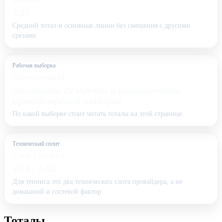
2.35
Средний тотал и основные линии без смешения с другими
срезами.
Рабочая выборка
Окно профиля
Последние 20 матчей в расширенной
провайдерской выборке
По какой выборке стоит читать тоталы на этой странице.
Технический сплит
Слот 1 / слот 2
2.14 / 2.46
Для тенниса это два технических слота провайдера, а не
домашний и гостевой фактор.
Тоталы