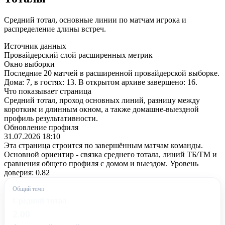
Средний тотал, основные линии по матчам игрока и
распределение длины встреч.
Источник данных
Провайдерский слой расширенных метрик
Окно выборки
Последние 20 матчей в расширенной провайдерской выборке.
Дома: 7, в гостях: 13. В открытом архиве завершено: 16.
Что показывает страница
Средний тотал, проход основных линий, разницу между
коротким и длинным окном, а также домашне-выездной
профиль результативности.
Обновление профиля
31.07.2026 18:10
Эта страница строится по завершённым матчам команды.
Основной ориентир - связка среднего тотала, линий ТБ/ТМ и
сравнения общего профиля с домом и выездом. Уровень
доверия: 0.82
Общий темп
Средний тотал
2.00