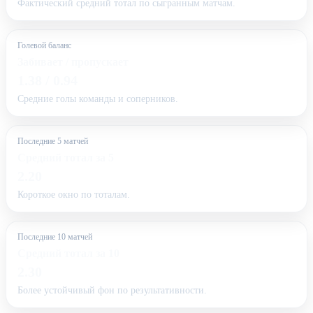
Фактический средний тотал по сыгранным матчам.
Голевой баланс
Забивает / пропускает
1.38 / 0.94
Средние голы команды и соперников.
Последние 5 матчей
Средний тотал за 5
2.20
Короткое окно по тоталам.
Последние 10 матчей
Средний тотал за 10
2.30
Более устойчивый фон по результативности.