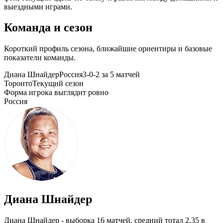
выездными играми.
Команда и сезон
Короткий профиль сезона, ближайшие ориентиры и базовые
показатели команды.
Диана Шнайдер
Россия
3-0-2 за 5 матчей
Торонто
Текущий сезон
Форма игрока выглядит ровно
Россия
Диана Шнайдер
Диана Шнайдер - выборка 16 матчей, средний тотал 2.35 в