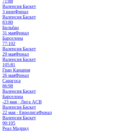
71:88
Валенсия Баскет
3 июн
Финал
Валенсия Баскет
83:80
Бильбао
31 мая
Финал
Барселона
77:102
Валенсия Баскет
29 мая
Финал
Валенсия Баскет
105:81
Гран Канария
26 мая
Финал
Сарагоса
86:98
Валенсия Баскет
Барселона
-
23 мая · Лига ACB
Валенсия Баскет
22 мая · Евролига
Финал
Валенсия Баскет
90:105
Реал Мадрид