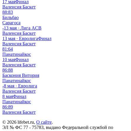
17 мая
Финал
Валенсия Баскет
88:83
Бильбао
Сарагоса
-
13 мая · Лига ACB
Валенсия Баскет
13 мая · Евролига
Финал
Валенсия Баскет
81:64
Панатинайкос
10 мая
Финал
Валенсия Баскет
86:88
Баскония Витория
Панатинайкос
-
8 мая · Евролига
Валенсия Баскет
8 мая
Финал
Панатинайкос
86:89
Валенсия Баскет
© 2026 lifebet.ru,
О сайте
.
ЭЛ № ФС 77 - 75783, выдано Федеральной службой по