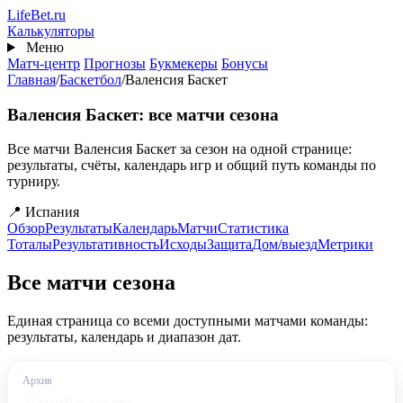
Перейти
Life
Bet
.ru
к
Калькуляторы
основному
Меню
содержанию
Матч-центр
Прогнозы
Букмекеры
Бонусы
Главная
/
Баскетбол
/
Валенсия Баскет
Валенсия Баскет: все матчи сезона
Все матчи Валенсия Баскет за сезон на одной странице:
результаты, счёты, календарь игр и общий путь команды по
турниру.
📍 Испания
Обзор
Результаты
Календарь
Матчи
Статистика
Тоталы
Результативность
Исходы
Защита
Дом/выезд
Метрики
Все матчи сезона
Единая страница со всеми доступными матчами команды:
результаты, календарь и диапазон дат.
Архив
Матчей в архиве