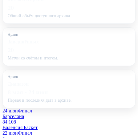
20
Общий объём доступного архива.
Архив
Завершённых
20
Матчи со счётом и итогом.
Архив
Диапазон
8 мая - 24 июн
Первая и последняя дата в архиве.
24 июн
Финал
Барселона
84:108
Валенсия Баскет
22 июн
Финал