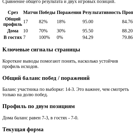
Сравнение общего результата и двух игровых позиций.
Срез
Матчи
Победы
Поражения
Результативность
Проп
Общий
17
82%
18%
95.00
84.76
профиль
Дома
10
70%
30%
95.50
88.20
В гостях
7
100%
0%
94.29
79.86
Ключевые сигналы страницы
Короткие выводы помогают понять, насколько устойчив
профиль исходов.
Общий баланс побед / поражений
Баланс участника по выборке: 14-3. Это важнее, чем смотреть
только на долю побед.
Профиль по двум позициям
Дома баланс равен 7-3, в гостях - 7-0.
Текущая форма