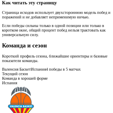
Как читать эту страницу
Страница исходов использует двухстороннюю модель побед и
поражений и не добавляет неприменимую ничью.
Если победы сильны только в одной позиции или только в
коротком окне, общий процент побед нельзя трактовать как
универсальную силу.
Команда и сезон
Короткий профиль сезона, ближайшие ориентиры и базовые
показатели команды.
Валенсия Баскет
Испания
4 победы в 5 матчах
Текущий сезон
Команда в хорошей форме
Испания