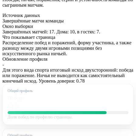
сыгранным матчам.
Источник данных
Завершённые матчи команды
Окно выборки
Завершённых матчей: 17. Дома: 10, в гостях: 7.
Что показывает страница
Распределение побед и поражений, форму участника, а также
разницу между двумя игровыми позициями без
искусственного рынка ничьей.
Обновление профиля
-
Для этого вида спорта итоговый исход двухсторонний: победа
или поражение. Ничья не выводится как самостоятельный
конечный исход. Уровень доверия: 0.78
Общий профиль
Победы
82%
Доля побед по профилю страницы.
Общий профиль