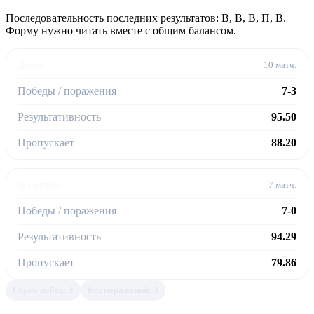
Последовательность последних результатов: В, В, В, П, В.
Форму нужно читать вместе с общим балансом.
Дома
10 матч.
Победы / поражения
7-3
Результативность
95.50
Пропускает
88.20
В гостях
7 матч.
Победы / поражения
7-0
Результативность
94.29
Пропускает
79.86
Серия побед: 3
Без поражений: 3