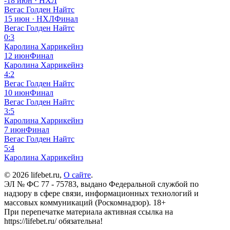
-
18 июн · НХЛ
Вегас Голден Найтс
15 июн · НХЛ
Финал
Вегас Голден Найтс
0:3
Каролина Харрикейнз
12 июн
Финал
Каролина Харрикейнз
4:2
Вегас Голден Найтс
10 июн
Финал
Вегас Голден Найтс
3:5
Каролина Харрикейнз
7 июн
Финал
Вегас Голден Найтс
5:4
Каролина Харрикейнз
© 2026 lifebet.ru,
О сайте
.
ЭЛ № ФС 77 - 75783, выдано Федеральной службой по
надзору в сфере связи, информационных технологий и
массовых коммуникаций (Роскомнадзор). 18+
При перепечатке материала активная ссылка на
https://lifebet.ru/ обязательна!