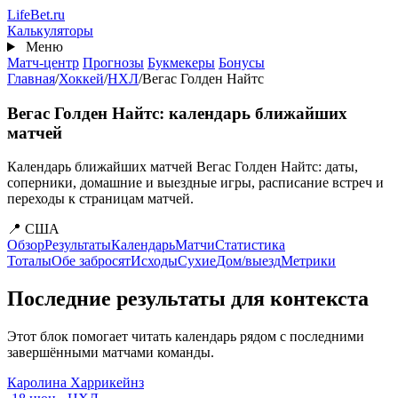
Перейти
Life
Bet
.ru
к
Калькуляторы
основному
Меню
содержанию
Матч-центр
Прогнозы
Букмекеры
Бонусы
Главная
/
Хоккей
/
НХЛ
/
Вегас Голден Найтс
Вегас Голден Найтс: календарь ближайших
матчей
Календарь ближайших матчей Вегас Голден Найтс: даты,
соперники, домашние и выездные игры, расписание встреч и
переходы к страницам матчей.
📍 США
Обзор
Результаты
Календарь
Матчи
Статистика
Тоталы
Обе забросят
Исходы
Сухие
Дом/выезд
Метрики
Последние результаты для контекста
Этот блок помогает читать календарь рядом с последними
завершёнными матчами команды.
Каролина Харрикейнз