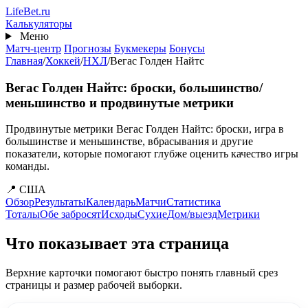
Перейти
Life
Bet
.ru
к
Калькуляторы
основному
Меню
содержанию
Матч-центр
Прогнозы
Букмекеры
Бонусы
Главная
/
Хоккей
/
НХЛ
/
Вегас Голден Найтс
Вегас Голден Найтс: броски, большинство/
меньшинство и продвинутые метрики
Продвинутые метрики Вегас Голден Найтс: броски, игра в
большинстве и меньшинстве, вбрасывания и другие
показатели, которые помогают глубже оценить качество игры
команды.
📍 США
Обзор
Результаты
Календарь
Матчи
Статистика
Тоталы
Обе забросят
Исходы
Сухие
Дом/выезд
Метрики
Что показывает эта страница
Верхние карточки помогают быстро понять главный срез
страницы и размер рабочей выборки.