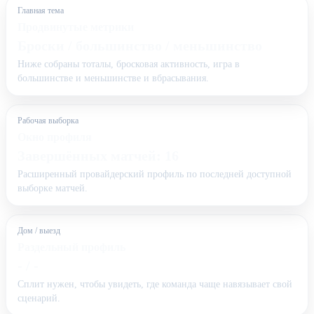
Главная тема
Продвинутые метрики
Броски / большинство / меньшинство
Ниже собраны тоталы, бросковая активность, игра в
большинстве и меньшинстве и вбрасывания.
Рабочая выборка
Окно профиля
Завершённых матчей: 16
Расширенный провайдерский профиль по последней доступной
выборке матчей.
Дом / выезд
Раздельный профиль
- / -
Сплит нужен, чтобы увидеть, где команда чаще навязывает свой
сценарий.