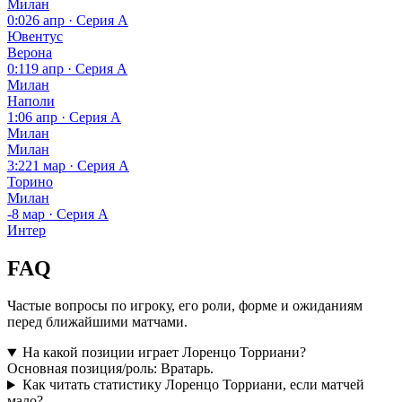
Милан
0:0
26 апр · Серия А
Ювентус
Верона
0:1
19 апр · Серия А
Милан
Наполи
1:0
6 апр · Серия А
Милан
Милан
3:2
21 мар · Серия А
Торино
Милан
-
8 мар · Серия А
Интер
FAQ
Частые вопросы по игроку, его роли, форме и ожиданиям
перед ближайшими матчами.
На какой позиции играет Лоренцо Торриани?
Основная позиция/роль: Вратарь.
Как читать статистику Лоренцо Торриани, если матчей
мало?