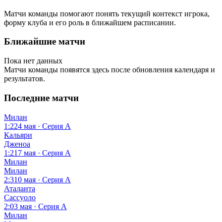
Матчи команды помогают понять текущий контекст игрока,
форму клуба и его роль в ближайшем расписании.
Ближайшие матчи
Пока нет данных
Матчи команды появятся здесь после обновления календаря и
результатов.
Последние матчи
Милан
1:2
24 мая · Серия А
Кальяри
Дженоа
1:2
17 мая · Серия А
Милан
Милан
2:3
10 мая · Серия А
Аталанта
Сассуоло
2:0
3 мая · Серия А
Милан