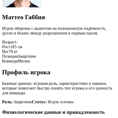
Маттео Габбия
Игрок обороны с акцентом на позиционную надёжность,
дуэли и баланс между разрушением и первым пасом.
Возраст
-
Рост
185 см
Вес
78 кг
Позиция
Защитник
Команда
Милан
Профиль игрока
Базовые данные, игровая роль, характеристики и навыки,
которые помогают быстро понять тип игрока и его ценность
для команды.
Роль:
Защитник
Статус:
Игрок основы
Физиологические данные и принадлежность