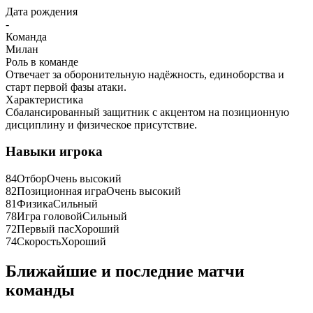
Дата рождения
-
Команда
Милан
Роль в команде
Отвечает за оборонительную надёжность, единоборства и
старт первой фазы атаки.
Характеристика
Сбалансированный защитник с акцентом на позиционную
дисциплину и физическое присутствие.
Навыки игрока
84
Отбор
Очень высокий
82
Позиционная игра
Очень высокий
81
Физика
Сильный
78
Игра головой
Сильный
72
Первый пас
Хороший
74
Скорость
Хороший
Ближайшие и последние матчи
команды