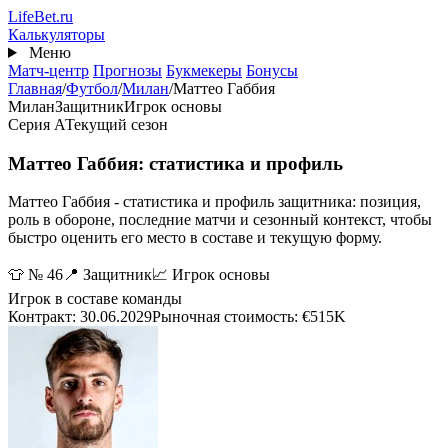
Перейти
Life
Bet
.ru
к
Калькуляторы
основному
Меню
содержанию
Матч-центр
Прогнозы
Букмекеры
Бонусы
Главная
/
Футбол
/
Милан
/
Маттео Габбия
Милан
Защитник
Игрок основы
Серия А
Текущий сезон
Маттео Габбия: статистика и профиль
Маттео Габбия - статистика и профиль защитника: позиция,
роль в обороне, последние матчи и сезонный контекст, чтобы
быстро оценить его место в составе и текущую форму.
👕 № 46
📍 Защитник
📈 Игрок основы
Игрок в составе команды
Контракт: 30.06.2029
Рыночная стоимость: €515K