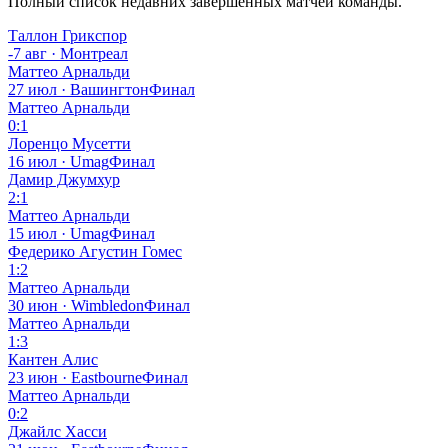
Полный список недавних завершённых матчей команды.
Таллон Грикспор
-
7 авг · Монтреал
Маттео Арнальди
27 июл · Вашингтон
Финал
Маттео Арнальди
0:1
Лоренцо Мусетти
16 июл · Umag
Финал
Дамир Джумхур
2:1
Маттео Арнальди
15 июл · Umag
Финал
Федерико Агустин Гомес
1:2
Маттео Арнальди
30 июн · Wimbledon
Финал
Маттео Арнальди
1:3
Кантен Алис
23 июн · Eastbourne
Финал
Маттео Арнальди
0:2
Джайлс Хасси