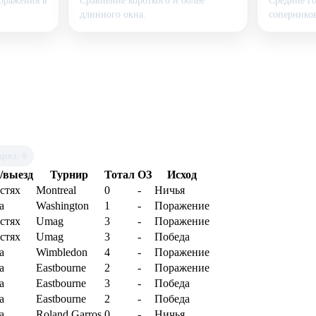
поражения в
Сравнение короткого и более
Средние г
длинного окна.
соперников
дряд: 0
/выезд
Турнир
Тотал
ОЗ
Исход
стях
Montreal
0
-
Ничья
а
Washington
1
-
Поражение
стях
Umag
3
-
Поражение
стях
Umag
3
-
Победа
а
Wimbledon
4
-
Поражение
а
Eastbourne
2
-
Поражение
а
Eastbourne
3
-
Победа
а
Eastbourne
2
-
Победа
а
Roland Garros
0
-
Ничья