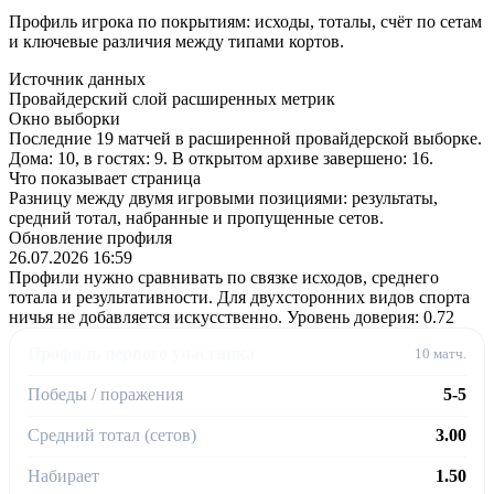
Профиль игрока по покрытиям: исходы, тоталы, счёт по сетам
и ключевые различия между типами кортов.
Источник данных
Провайдерский слой расширенных метрик
Окно выборки
Последние 19 матчей в расширенной провайдерской выборке.
Дома: 10, в гостях: 9. В открытом архиве завершено: 16.
Что показывает страница
Разницу между двумя игровыми позициями: результаты,
средний тотал, набранные и пропущенные сетов.
Обновление профиля
26.07.2026 16:59
Профили нужно сравнивать по связке исходов, среднего
тотала и результативности. Для двухсторонних видов спорта
ничья не добавляется искусственно. Уровень доверия: 0.72
Профиль первого участника
10 матч.
Победы / поражения
5-5
Средний тотал (сетов)
3.00
Набирает
1.50