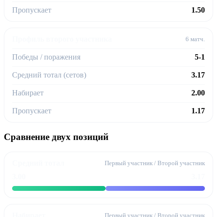
Пропускает
1.50
Профиль второго участника
6 матч.
Победы / поражения
5-1
Средний тотал (сетов)
3.17
Набирает
2.00
Пропускает
1.17
Сравнение двух позиций
Средний тотал
Первый участник / Второй участник
3.00
3.17
Набирает
Первый участник / Второй участник