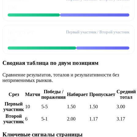
1.50
2.00
Пропускает
Первый участник / Второй участник
1.50
1.17
Сводная таблица по двум позициям
Сравнение результатов, тоталов и результативности без
неприменимых рынков.
Победы /
Средний
Срез
Матчи
Набирает
Пропускает
поражения
тотал
Первый
10
5-5
1.50
1.50
3.00
участник
Второй
6
5-1
2.00
1.17
3.17
участник
Ключевые сигналы страницы