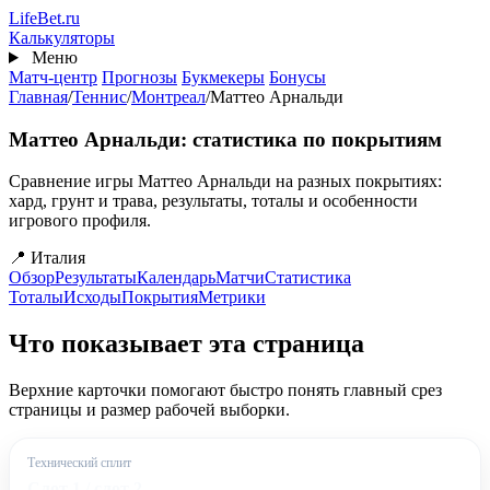
Перейти
Life
Bet
.ru
к
Калькуляторы
основному
Меню
содержанию
Матч-центр
Прогнозы
Букмекеры
Бонусы
Главная
/
Теннис
/
Монтреал
/
Маттео Арнальди
Маттео Арнальди: статистика по покрытиям
Сравнение игры Маттео Арнальди на разных покрытиях:
хард, грунт и трава, результаты, тоталы и особенности
игрового профиля.
📍 Италия
Обзор
Результаты
Календарь
Матчи
Статистика
Тоталы
Исходы
Покрытия
Метрики
Что показывает эта страница
Верхние карточки помогают быстро понять главный срез
страницы и размер рабочей выборки.
Технический сплит
Слот 1 / слот 2