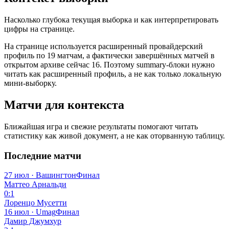
Насколько глубока текущая выборка и как интерпретировать
цифры на странице.
На странице используется расширенный провайдерский
профиль по 19 матчам, а фактически завершённых матчей в
открытом архиве сейчас 16. Поэтому summary-блоки нужно
читать как расширенный профиль, а не как только локальную
мини-выборку.
Матчи для контекста
Ближайшая игра и свежие результаты помогают читать
статистику как живой документ, а не как оторванную таблицу.
Последние матчи
27 июл · Вашингтон
Финал
Маттео Арнальди
0:1
Лоренцо Мусетти
16 июл · Umag
Финал
Дамир Джумхур