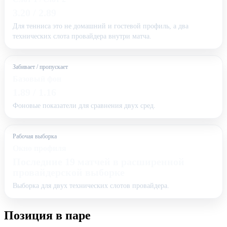
3.20 / 2.89
Для тенниса это не домашний и гостевой профиль, а два
технических слота провайдера внутри матча.
Забивает / пропускает
Базовый фон
1.89 / 1.16
Фоновые показатели для сравнения двух сред.
Рабочая выборка
Окно профиля
Последние 19 матчей в расширенной
провайдерской выборке
Выборка для двух технических слотов провайдера.
Позиция в паре