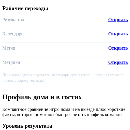
Рабочие переходы
Результаты
Открыть
Календарь
Открыть
Матчи
Открыть
Метрики
Открыть
Переходы ведут в результаты, календарь, архив матчей и раздел метрик по
полному адресу команды.
Профиль дома и в гостях
Компактное сравнение игры дома и на выезде плюс короткие
факты, которые помогают быстрее читать профиль команды.
Уровень результата