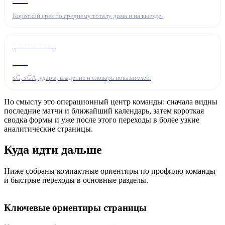
Короткий срез по среднему тоталу дома и на выезде.
Статистика
- / -
xG, xGA, удары, владение и словарь показателей.
По смыслу это операционный центр команды: сначала видны
последние матчи и ближайший календарь, затем короткая
сводка формы и уже после этого переходы в более узкие
аналитические страницы.
Куда идти дальше
Ниже собраны компактные ориентиры по профилю команды
и быстрые переходы в основные разделы.
Ключевые ориентиры страницы