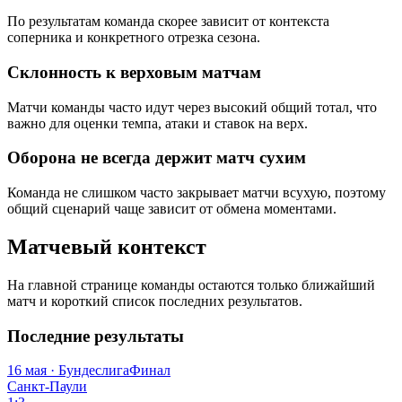
По результатам команда скорее зависит от контекста
соперника и конкретного отрезка сезона.
Склонность к верховым матчам
Матчи команды часто идут через высокий общий тотал, что
важно для оценки темпа, атаки и ставок на верх.
Оборона не всегда держит матч сухим
Команда не слишком часто закрывает матчи всухую, поэтому
общий сценарий чаще зависит от обмена моментами.
Матчевый контекст
На главной странице команды остаются только ближайший
матч и короткий список последних результатов.
Последние результаты
16 мая · Бундеслига
Финал
Санкт-Паули