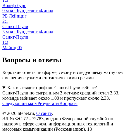
1:3
Вольфсбург
9 мая · Бундеслига
Финал
РБ Лейпциг
2:1
Санкт-Паули
3 мая · Бундеслига
Финал
Санкт-Паули
1:2
Майнц 05
Вопросы и ответы
Короткие ответы по форме, сезону и следующему матчу без
смешения с узкими статистическими срезами.
Как выглядит профиль Санкт-Паули сейчас?
Санкт-Паули по сыгранным 3 матчам: средний тотал 3.33,
команда забивает около 1.00 и пропускает около 2.33.
Следующий матч
Результаты
Вопросы
© 2026 lifebet.ru,
О сайте
.
ЭЛ № ФС 77 - 75783, выдано Федеральной службой по
надзору в сфере связи, информационных технологий и
массовых коммуникаций (Роскомнадзор). 18+