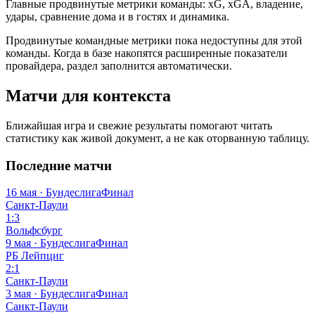
Главные продвинутые метрики команды: xG, xGA, владение,
удары, сравнение дома и в гостях и динамика.
Продвинутые командные метрики пока недоступны для этой
команды. Когда в базе накопятся расширенные показатели
провайдера, раздел заполнится автоматически.
Матчи для контекста
Ближайшая игра и свежие результаты помогают читать
статистику как живой документ, а не как оторванную таблицу.
Последние матчи
16 мая · Бундеслига
Финал
Санкт-Паули
1:3
Вольфсбург
9 мая · Бундеслига
Финал
РБ Лейпциг
2:1
Санкт-Паули
3 мая · Бундеслига
Финал
Санкт-Паули