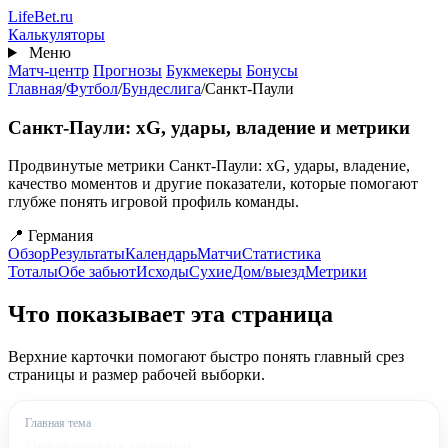
Перейти
Life
Bet
.ru
к
Калькуляторы
основному
Меню
содержанию
Матч-центр
Прогнозы
Букмекеры
Бонусы
Главная
/
Футбол
/
Бундеслига
/
Санкт-Паули
Санкт-Паули: xG, удары, владение и метрики
Продвинутые метрики Санкт-Паули: xG, удары, владение,
качество моментов и другие показатели, которые помогают
глубже понять игровой профиль команды.
📍 Германия
Обзор
Результаты
Календарь
Матчи
Статистика
Тоталы
Обе забьют
Исходы
Сухие
Дом/выезд
Метрики
Что показывает эта страница
Верхние карточки помогают быстро понять главный срез
страницы и размер рабочей выборки.
Главная тема
Продвинутые метрики