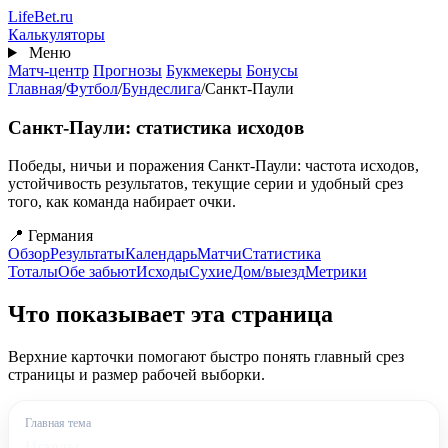
Перейти
Life
Bet
.ru
к
Калькуляторы
основному
Меню
содержанию
Матч-центр
Прогнозы
Букмекеры
Бонусы
Главная
/
Футбол
/
Бундеслига
/
Санкт-Паули
Санкт-Паули: статистика исходов
Победы, ничьи и поражения Санкт-Паули: частота исходов,
устойчивость результатов, текущие серии и удобный срез
того, как команда набирает очки.
📍 Германия
Обзор
Результаты
Календарь
Матчи
Статистика
Тоталы
Обе забьют
Исходы
Сухие
Дом/выезд
Метрики
Что показывает эта страница
Верхние карточки помогают быстро понять главный срез
страницы и размер рабочей выборки.
Главная тема
Исходы