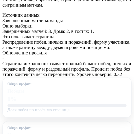
сыгранным матчам.
Источник данных
Завершённые матчи команды
Окно выборки
Завершённых матчей: 3. Дома: 2, в гостях: 1.
Что показывает страница
Распределение побед, ничьих и поражений, форму участника,
а также разницу между двумя игровыми позициями.
Обновление профиля
-
Страница исходов показывает полный баланс побед, ничьих и
поражений, форму и раздельный профиль. Процент побед без
этого контекста легко переоценить. Уровень доверия: 0.32
Общий профиль
Победы
0%
Доля побед по профилю страницы.
Общий профиль