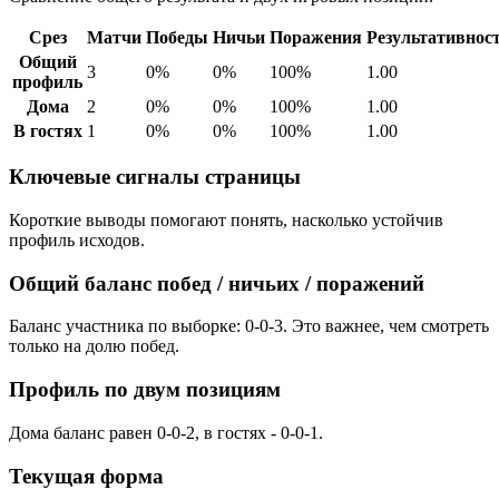
Срез
Матчи
Победы
Ничьи
Поражения
Результативнос
Общий
3
0%
0%
100%
1.00
профиль
Дома
2
0%
0%
100%
1.00
В гостях
1
0%
0%
100%
1.00
Ключевые сигналы страницы
Короткие выводы помогают понять, насколько устойчив
профиль исходов.
Общий баланс побед / ничьих / поражений
Баланс участника по выборке: 0-0-3. Это важнее, чем смотреть
только на долю побед.
Профиль по двум позициям
Дома баланс равен 0-0-2, в гостях - 0-0-1.
Текущая форма