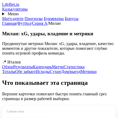
Перейти
Life
Bet
.ru
к
Калькуляторы
основному
Меню
содержанию
Матч-центр
Прогнозы
Букмекеры
Бонусы
Главная
/
Футбол
/
Серия А
/
Милан
Милан: xG, удары, владение и метрики
Продвинутые метрики Милан: xG, удары, владение, качество
моментов и другие показатели, которые помогают глубже
понять игровой профиль команды.
📍 Италия
Обзор
Результаты
Календарь
Матчи
Статистика
Тоталы
Обе забьют
Исходы
Сухие
Дом/выезд
Метрики
Что показывает эта страница
Верхние карточки помогают быстро понять главный срез
страницы и размер рабочей выборки.
Главная тема
Продвинутые метрики