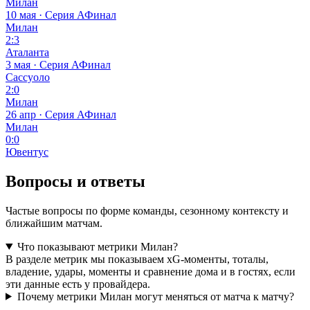
Милан
10 мая · Серия А
Финал
Милан
2:3
Аталанта
3 мая · Серия А
Финал
Сассуоло
2:0
Милан
26 апр · Серия А
Финал
Милан
0:0
Ювентус
Вопросы и ответы
Частые вопросы по форме команды, сезонному контексту и
ближайшим матчам.
Что показывают метрики Милан?
В разделе метрик мы показываем xG-моменты, тоталы,
владение, удары, моменты и сравнение дома и в гостях, если
эти данные есть у провайдера.
Почему метрики Милан могут меняться от матча к матчу?