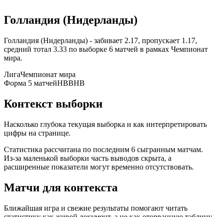
Голландия (Нидерланды)
Голландия (Нидерланды) - забивает 2.17, пропускает 1.17,
средний тотал 3.33 по выборке 6 матчей в рамках Чемпионат
мира.
Лига
Чемпионат мира
Форма 5 матчей
НВВНВ
Контекст выборки
Насколько глубока текущая выборка и как интерпретировать
цифры на странице.
Статистика рассчитана по последним 6 сыгранным матчам.
Из-за маленькой выборки часть выводов скрыта, а
расширенные показатели могут временно отсутствовать.
Матчи для контекста
Ближайшая игра и свежие результаты помогают читать
статистику как живой документ, а не как оторванную таблицу.