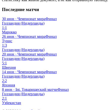
Последние матчи
30 июн · Чемпионат мира
Финал
Голландия (Нидерланды)
1:1
Марокко
26 июн · Чемпионат мира
Финал
Тунис
1:3
Голландия (Нидерланды)
20 июн · Чемпионат мира
Финал
Голландия (Нидерланды)
5:1
Швеция
14 июн · Чемпионат мира
Финал
Голландия (Нидерланды)
2:2
Япония
8 июн · Int. Товарищеский матчи
Финал
Голландия (Нидерланды)
2:1
Узбекистан