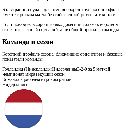
Эта страница нужна для чтения оборонительного профиля
вместе с риском матча без собственной результативности.
Если показатель хорош только дома или только в коротком
окне, это частный сценарий, а не общий профиль команды.
Команда и сезон
Короткий профиль сезона, ближайшие ориентиры и базовые
показатели команды.
Голландия (Нидерланды)
Нидерланды
3-2-0 за 5 матчей
Чемпионат мира
Текущий сезон
Команда в рабочем игровом ритме
Нидерланды