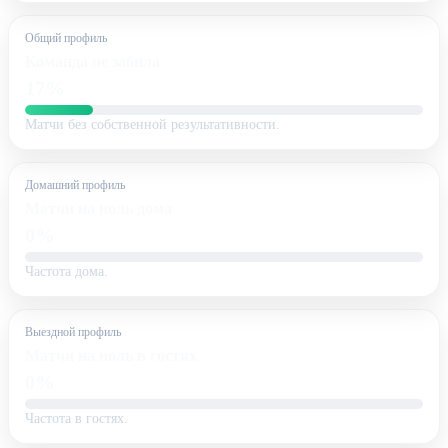
Общий профиль
Команда не забила
17%
Матчи без собственной результативности.
Домашний профиль
Матчи на ноль дома
0%
Частота дома.
Выездной профиль
Матчи на ноль в гостях
0%
Частота в гостях.