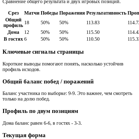
Сравнение общего результата и двух игровых позиций.
Срез
Матчи
Победы
Поражения
Результативность
Проп
Общий
18
50%
50%
113.83
114.7
профиль
Дома
12
50%
50%
115.50
114.4
В гостях
6
50%
50%
110.50
115.3
Ключевые сигналы страницы
Короткие выводы помогают понять, насколько устойчив
профиль исходов.
Общий баланс побед / поражений
Баланс участника по выборке: 9-9. Это важнее, чем смотреть
только на долю побед.
Профиль по двум позициям
Дома баланс равен 6-6, в гостях - 3-3.
Текущая форма